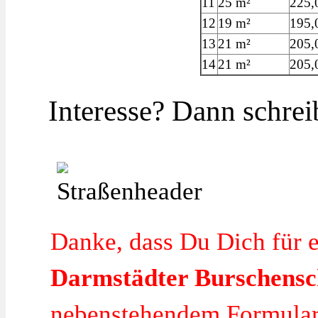
11
25 m²
225,
12
19 m²
195,
13
21 m²
205,
14
21 m²
205,
Interesse? Dann schrei
Danke, dass Du Dich für 
Darmstädter Burschensc
nebenstehendem Formular